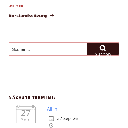
Nächster
WEITER
Beitrag
Vorstandssitzung
Suchen
nach:
Suchen
NÄCHSTE TERMINE:
All in
27
27 Sep. 26
Sep.