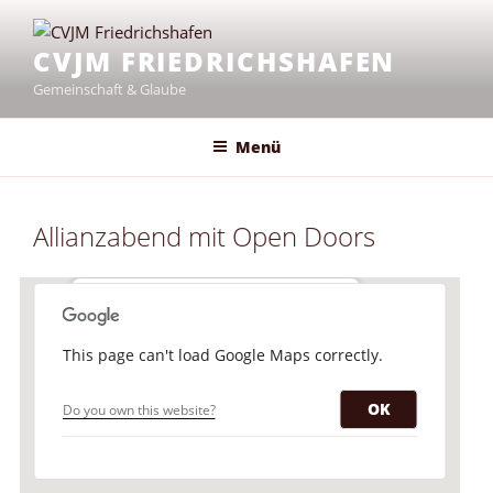
Zum
Inhalt
CVJM FRIEDRICHSHAFEN
springen
Gemeinschaft & Glaube
Menü
Allianzabend mit Open Doors
Evangelisches Gemeindehaus
This page can't load Google Maps correctly.
Scheffelstr. 15 - Friedrichshafen
Veranstaltungen
OK
Do you own this website?