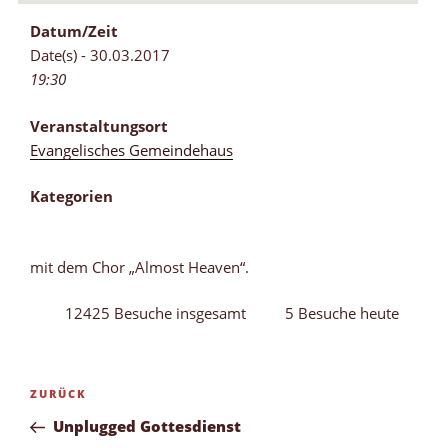
Datum/Zeit
Date(s) - 30.03.2017
19:30
Veranstaltungsort
Evangelisches Gemeindehaus
Kategorien
mit dem Chor „Almost Heaven“.
12425 Besuche insgesamt
5 Besuche heute
Beitragsnavigation
Vorheriger
ZURÜCK
Beitrag
Unplugged Gottesdienst