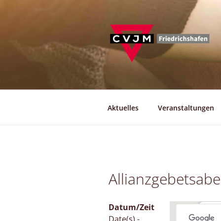
Zum
Inhalt
springen
Aktuelles
Veranstaltungen
Allianzgebetsab
Datum/Zeit
Bod
Date(s) -