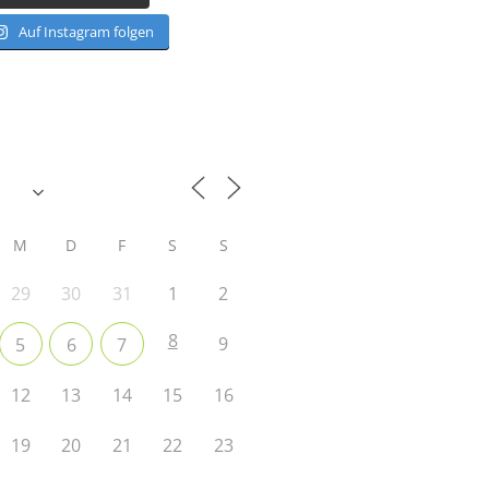
Auf Instagram folgen
M
D
F
S
S
29
30
31
1
2
8
9
5
6
7
12
13
14
15
16
19
20
21
22
23