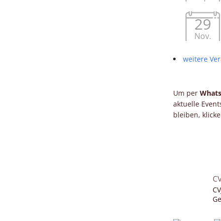
29
Nov.
weitere Ver
Um per
What
aktuelle Even
bleiben, klick
c
CV
Ge