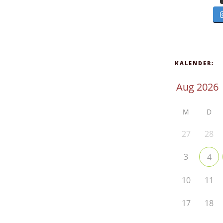
KALENDER:
M
D
27
28
3
4
10
11
17
18