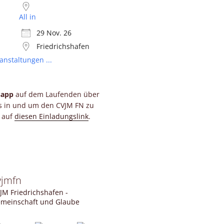
All in
29 Nov. 26
Friedrichshafen
anstaltungen ...
sapp
auf dem Laufenden über
ts in und um den CVJM FN zu
e auf
diesen Einladungslink
.
vjmfn
JM Friedrichshafen -
meinschaft und Glaube