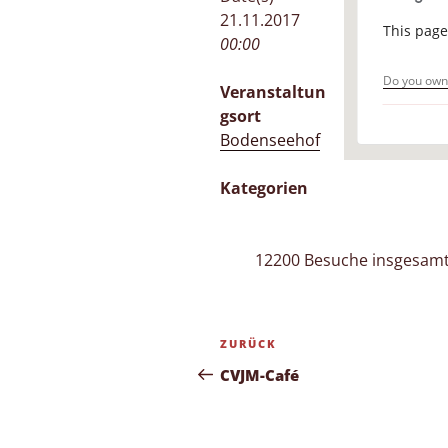
21.11.2017
This page
Ziege
00:00
Vera
Do you own 
Veranstaltun
gsort
Bodenseehof
Kategorien
12200 Besuche insgesam
Beitragsnavigation
Vorheriger
ZURÜCK
Beitrag
CVJM-Café