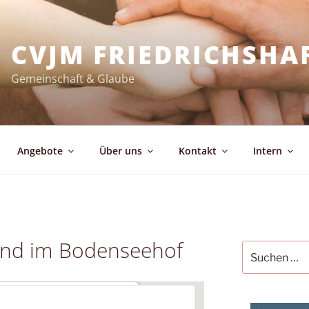
CVJM FRIEDRICHSHA
Gemeinschaft & Glaube
Angebote
Über uns
Kontakt
Intern
end im Bodenseehof
Suchen
nach:
enseehof