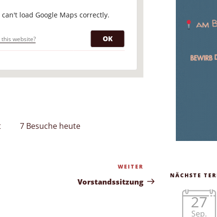
 can't load Google Maps correctly.
lstr. 15 - Friedrichshafen-Fischbach
nstaltungen
OK
this website?
t
7 Besuche heute
WEITER
Nächster
NÄCHSTE TER
Beitrag
Vorstandssitzung
27
Sep.