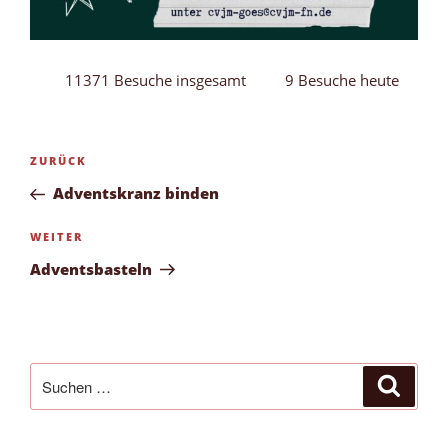
11371 Besuche insgesamt
9 Besuche heute
Beitragsnavigation
Vorheriger
ZURÜCK
Beitrag
Adventskranz binden
Nächster
WEITER
Beitrag
Adventsbasteln
Suchen
Suche
nach: