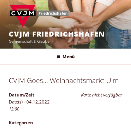
Zum
Inhalt
springen
CVJM FRIEDRICHSHAFEN
Gemeinschaft & Glaube
Menü
CVJM Goes… Weihnachtsmarkt Ulm
Datum/Zeit
Karte nicht verfügbar
Date(s) - 04.12.2022
13:00
Kategorien