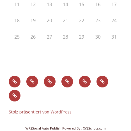
11
12
13
14
15
16
17
18
19
20
21
22
23
24
25
26
27
28
29
30
31
Administration
Kontakt
Impressum
Intern
Surfcamp-
Freiraum
und
Workout
Advent
Datenschutz
im
Schlosshof
Stolz präsentiert von WordPress
WP2Social Auto Publish
Powered By :
XYZScripts.com