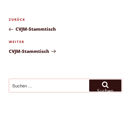
Beitragsnavigation
Vorheriger
ZURÜCK
Beitrag
CVJM-Stammtisch
Nächster
WEITER
Beitrag
CVJM-Stammtisch
Suchen
nach:
Suchen