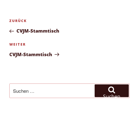
Beitragsnavigation
Vorheriger
ZURÜCK
Beitrag
CVJM-Stammtisch
Nächster
WEITER
Beitrag
CVJM-Stammtisch
Suchen
nach:
Suchen