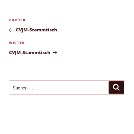
Beitragsnavigation
Vorheriger
ZURÜCK
Beitrag
CVJM-Stammtisch
Nächster
WEITER
Beitrag
CVJM-Stammtisch
Suchen
Suche
nach: