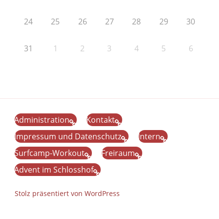
24
25
26
27
28
29
30
31
1
2
3
4
5
6
Administration
Kontakt
Impressum und Datenschutz
Intern
Surfcamp-Workout
Freiraum
Advent im Schlosshof
Stolz präsentiert von WordPress