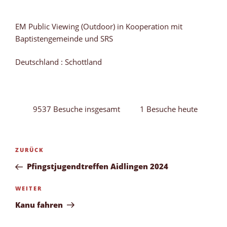
EM Public Viewing (Outdoor) in Kooperation mit
Baptistengemeinde und SRS
Deutschland : Schottland
9537 Besuche insgesamt
1 Besuche heute
Beitragsnavigation
Vorheriger
ZURÜCK
Beitrag
Pfingstjugendtreffen Aidlingen 2024
Nächster
WEITER
Beitrag
Kanu fahren