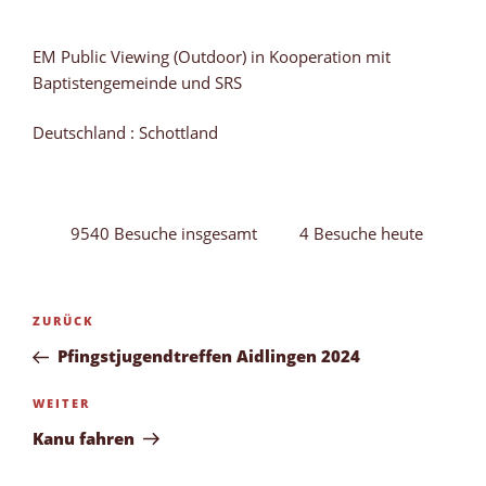
EM Public Viewing (Outdoor) in Kooperation mit
Baptistengemeinde und SRS
Deutschland : Schottland
9540 Besuche insgesamt
4 Besuche heute
Beitragsnavigation
Vorheriger
ZURÜCK
Beitrag
Pfingstjugendtreffen Aidlingen 2024
Nächster
WEITER
Beitrag
Kanu fahren