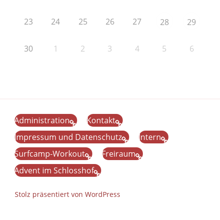
23
24
25
26
27
28
29
30
1
2
3
4
5
6
Administration
Kontakt
Impressum und Datenschutz
Intern
Surfcamp-Workout
Freiraum
Advent im Schlosshof
Stolz präsentiert von WordPress