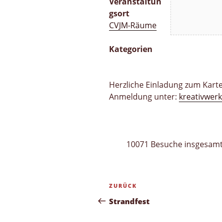
Veranstaltun
gsort
CVJM-Räume
Kategorien
Herzliche Einladung zum Kart
Anmeldung unter:
kreativwer
10071 Besuche insgesam
Beitragsnavigation
Vorheriger
ZURÜCK
Beitrag
Strandfest