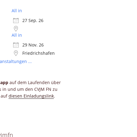
All in
27 Sep. 26
All in
29 Nov. 26
Friedrichshafen
anstaltungen ...
sapp
auf dem Laufenden über
ts in und um den CVJM FN zu
e auf
diesen Einladungslink
.
vjmfn