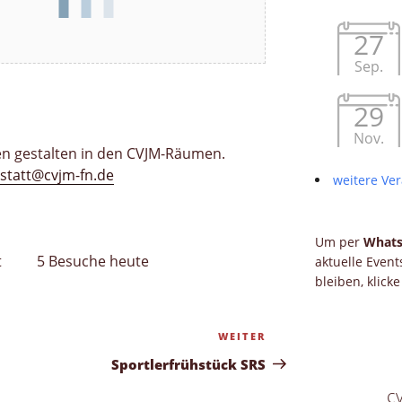
27
Sep.
29
Nov.
en gestalten in den CVJM-Räumen.
kstatt@cvjm-fn.de
weitere Ver
Um per
What
t
5 Besuche heute
aktuelle Even
bleiben, klick
WEITER
Nächster
Beitrag
Sportlerfrühstück SRS
c