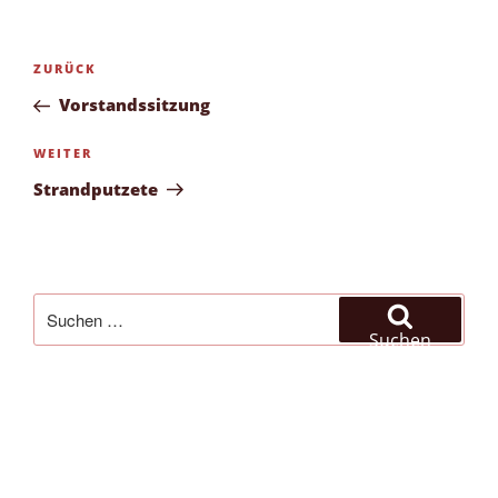
Beitragsnavigation
Vorheriger
ZURÜCK
Beitrag
Vorstandssitzung
Nächster
WEITER
Beitrag
Strandputzete
Suchen
nach:
Suchen