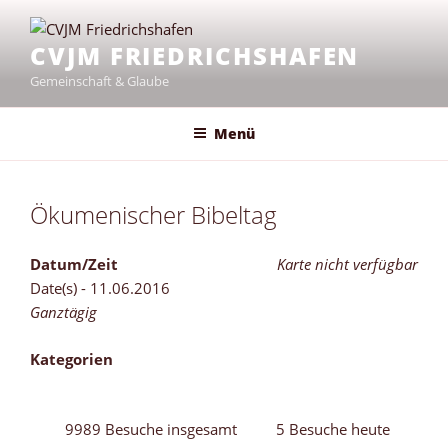
Zum
Inhalt
CVJM FRIEDRICHSHAFEN
springen
Gemeinschaft & Glaube
Menü
Ökumenischer Bibeltag
Datum/Zeit
Karte nicht verfügbar
Date(s) - 11.06.2016
Ganztägig
Kategorien
9989 Besuche insgesamt
5 Besuche heute