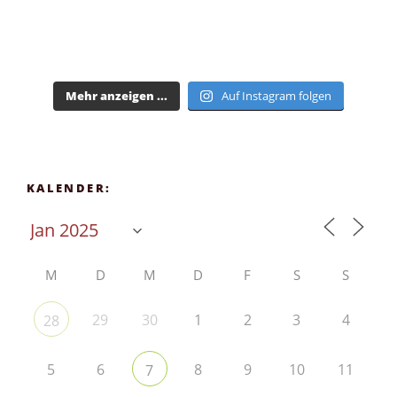
Mehr anzeigen ...
Auf Instagram folgen
KALENDER:
M
D
M
D
F
S
S
29
30
1
2
3
4
28
5
6
8
9
10
11
7