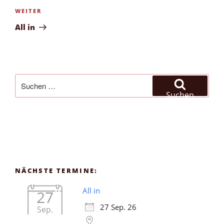
Nächster
WEITER
Beitrag
All in
Suchen
nach:
Suchen
NÄCHSTE TERMINE:
All in
27
27 Sep. 26
Sep.