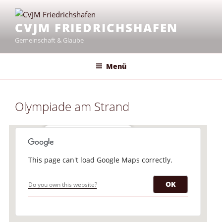
Zum
Inhalt
CVJM FRIEDRICHSHAFEN
springen
Gemeinschaft & Glaube
Menü
Olympiade am Strand
CVJM-Strand
This page can't load Google Maps correctly.
Königsweg - Friedrichshafen
Veranstaltungen
OK
Do you own this website?