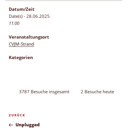
Datum/Zeit
Date(s) - 28.06.2025
11:00
Veranstaltungsort
CVJM-Strand
Kategorien
3787 Besuche insgesamt
2 Besuche heute
Beitragsnavigation
Vorheriger
ZURÜCK
Beitrag
Unplugged