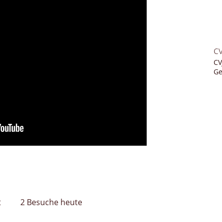
c
CV
Ge
t
2 Besuche heute