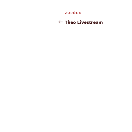
Beitragsnavigation
Vorheriger
ZURÜCK
Beitrag
Theo Livestream