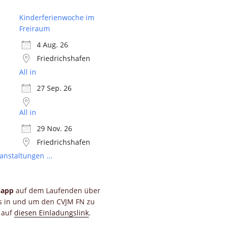
Kinderferienwoche im
Freiraum
4 Aug. 26
Friedrichshafen
All in
27 Sep. 26
All in
29 Nov. 26
Friedrichshafen
anstaltungen ...
sapp
auf dem Laufenden über
ts in und um den CVJM FN zu
e auf
diesen Einladungslink
.