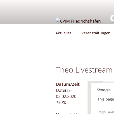
Zum
Inhalt
springen
G
Aktuelles
Veranstaltungen
Theo Livestream
Datum/Zeit
CVJM
Date(s) -
02.02.2020
This page
Scheff
19:30
Veran
Do you own 