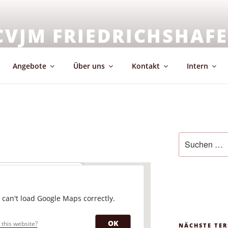
CVJM FRIEDRICHSHAF
emeinschaft & Glaube
Angebote
Über uns
Kontakt
Intern
Suchen
nach:
-Räume
 can't load Google Maps correctly.
elstraße 15 - Friedrichshafen
staltungen
OK
this website?
NÄCHSTE TER