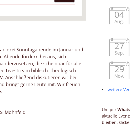
04
Aug.
27
r an drei Sonntagabende im Januar und
Sep.
ie Abende fordern heraus, sich
nanderzusetzen, die scheinbar für alle
29
eo Livestream biblisch- theologisch
Nov.
IV. Anschließend diskutieren wir bei
d bringt gerne Leute mit. Wir freuen
weitere Ver
.
Um per
What
xi Mohnfeld
aktuelle Even
bleiben, klick