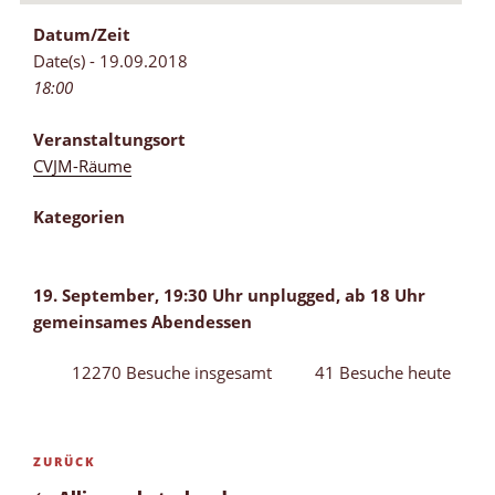
Datum/Zeit
Date(s) - 19.09.2018
18:00
Veranstaltungsort
CVJM-Räume
Kategorien
19. September, 19:30 Uhr unplugged, ab 18 Uhr
gemeinsames Abendessen
12270 Besuche insgesamt
41 Besuche heute
Beitragsnavigation
Vorheriger
ZURÜCK
Beitrag