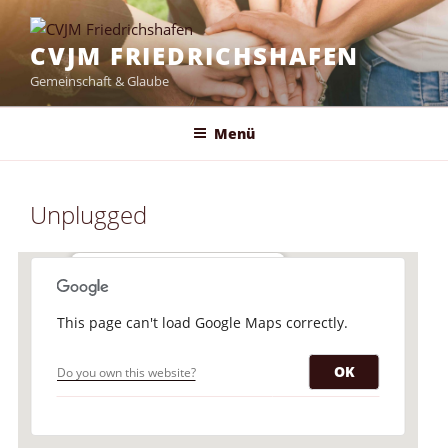
Zum
Inhalt
CVJM FRIEDRICHSHAFEN
springen
Gemeinschaft & Glaube
Menü
Unplugged
CVJM-Räume
This page can't load Google Maps correctly.
Scheffelstraße 15 - Friedrichshafen
Veranstaltungen
OK
Do you own this website?