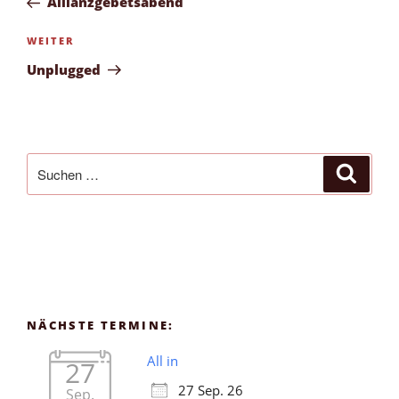
Allianzgebetsabend
Nächster
WEITER
Beitrag
Unplugged
Suchen
Suche
nach:
NÄCHSTE TERMINE:
All in
27
27 Sep. 26
Sep.