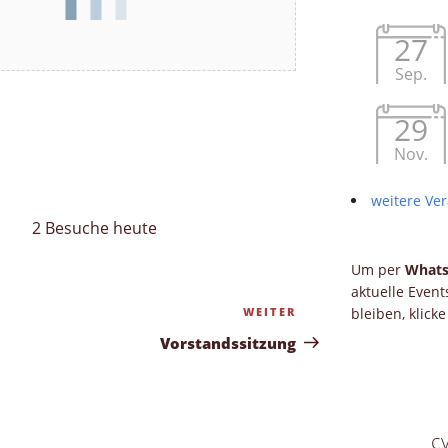
27
Sep.
29
Nov.
weitere Ver
2 Besuche heute
Um per
What
aktuelle Even
WEITER
Nächster
bleiben, klick
Beitrag
Vorstandssitzung
c