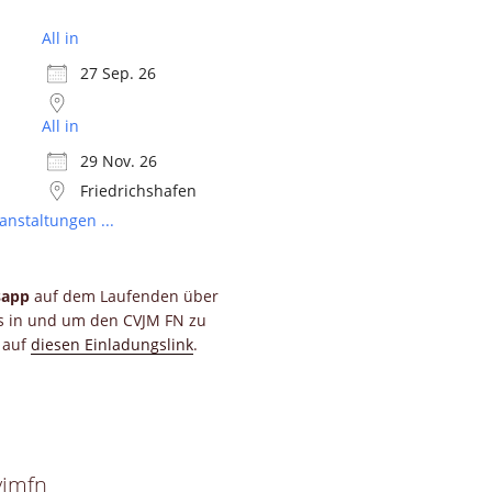
All in
27 Sep. 26
All in
29 Nov. 26
Friedrichshafen
anstaltungen ...
sapp
auf dem Laufenden über
ts in und um den CVJM FN zu
e auf
diesen Einladungslink
.
vjmfn