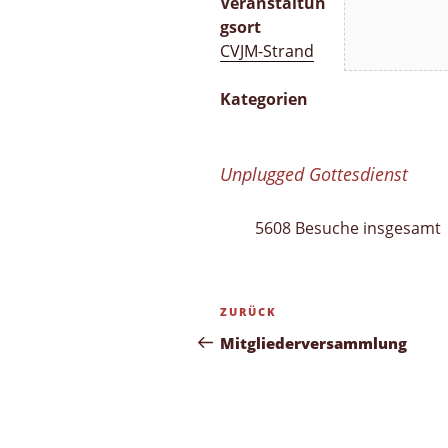
Veranstaltun
gsort
CVJM-Strand
Kategorien
Unplugged Gottesdienst
5608 Besuche insgesamt
Beitragsnavigation
Vorheriger
ZURÜCK
Beitrag
Mitgliederversammlung