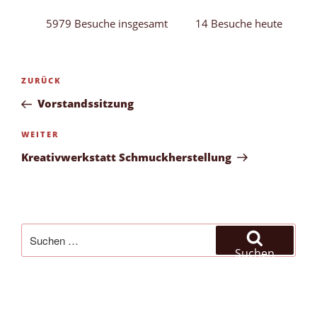
5979 Besuche insgesamt
14 Besuche heute
Beitragsnavigation
Vorheriger
ZURÜCK
Beitrag
Vorstandssitzung
Nächster
WEITER
Beitrag
Kreativwerkstatt Schmuckherstellung
Suchen
nach:
Suchen