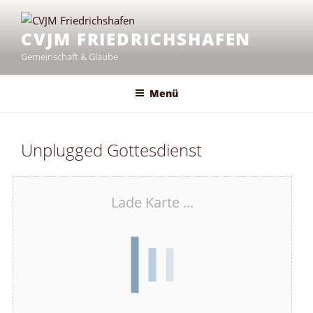
Zum
Inhalt
CVJM FRIEDRICHSHAFEN
springen
Gemeinschaft & Glaube
Menü
Unplugged Gottesdienst
Lade Karte ...