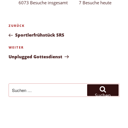
6073 Besuche insgesamt
7 Besuche heute
Beitragsnavigation
Vorheriger
ZURÜCK
Beitrag
Sportlerfrühstück SRS
Nächster
WEITER
Beitrag
Unplugged Gottesdienst
Suchen
nach:
Suchen