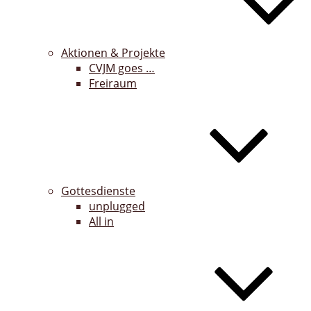
Aktionen & Projekte
CVJM goes …
Freiraum
Gottesdienste
unplugged
All in