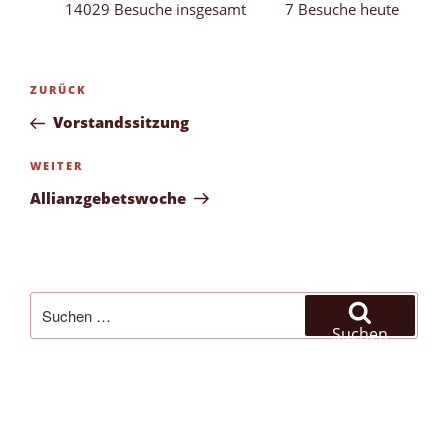
14029 Besuche insgesamt
7 Besuche heute
Beitragsnavigation
Vorheriger
ZURÜCK
Beitrag
Vorstandssitzung
Nächster
WEITER
Beitrag
Allianzgebetswoche
Suchen
nach:
Suchen