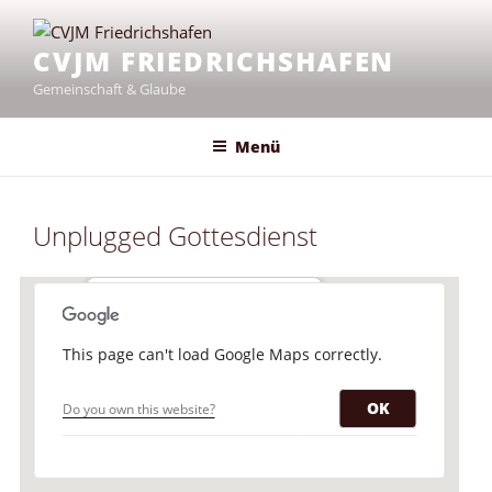
Zum
Inhalt
CVJM FRIEDRICHSHAFEN
springen
Gemeinschaft & Glaube
Menü
Unplugged Gottesdienst
CVJM-Räume
This page can't load Google Maps correctly.
Scheffelstraße 15 - Friedrichshafen
Veranstaltungen
OK
Do you own this website?