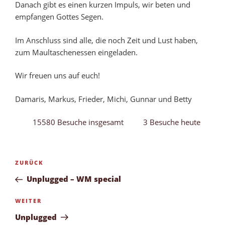
Danach gibt es einen kurzen Impuls, wir beten und
empfangen Gottes Segen.
Im Anschluss sind alle, die noch Zeit und Lust haben,
zum Maultaschenessen eingeladen.
Wir freuen uns auf euch!
Damaris, Markus, Frieder, Michi, Gunnar und Betty
15580 Besuche insgesamt
3 Besuche heute
Beitragsnavigation
Vorheriger
ZURÜCK
Beitrag
Unplugged – WM special
Nächster
WEITER
Beitrag
Unplugged