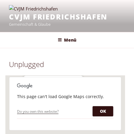
Zum
Inhalt
CVJM FRIEDRICHSHAFEN
springen
Gemeinschaft & Glaube
Menü
Unplugged
Erlöserkirche
This page can't load Google Maps correctly.
Lilienstraße 15 - Friedrichshafen
Veranstaltungen
OK
Do you own this website?