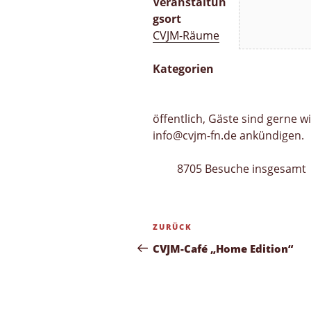
Veranstaltun
gsort
CVJM-Räume
Kategorien
öffentlich, Gäste sind gerne w
info@cvjm-fn.de ankündigen.
8705 Besuche insgesamt
Beitragsnavigation
Vorheriger
ZURÜCK
Beitrag
CVJM-Café „Home Edition“