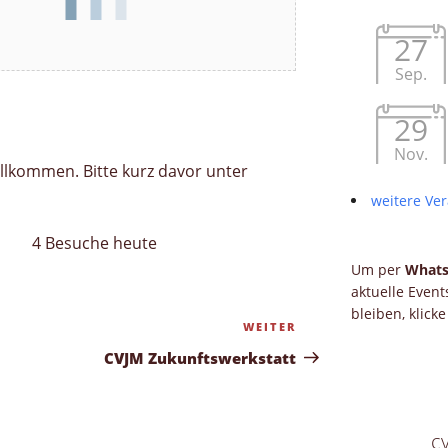
27
Sep.
29
Nov.
illkommen. Bitte kurz davor unter
weitere Ver
4 Besuche heute
Um per
What
aktuelle Even
bleiben, klick
WEITER
Nächster
Beitrag
CVJM Zukunftswerkstatt
c