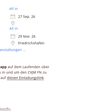
All in
27 Sep. 26
All in
29 Nov. 26
Friedrichshafen
anstaltungen ...
sapp
auf dem Laufenden über
ts in und um den CVJM FN zu
e auf
diesen Einladungslink
.
vjmfn