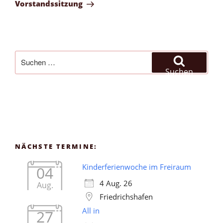
Beitrag
Vorstandssitzung
Suchen
nach:
Suchen
NÄCHSTE TERMINE:
Kinderferienwoche im Freiraum
04
4 Aug. 26
Aug.
Friedrichshafen
All in
27