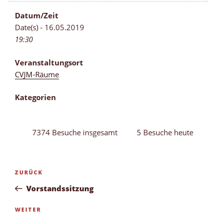
Datum/Zeit
Date(s) - 16.05.2019
19:30
Veranstaltungsort
CVJM-Räume
Kategorien
7374 Besuche insgesamt
5 Besuche heute
Beitragsnavigation
Vorheriger
ZURÜCK
Beitrag
Vorstandssitzung
Nächster
WEITER