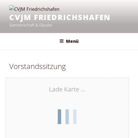
Zum
Inhalt
CVJM FRIEDRICHSHAFEN
springen
Gemeinschaft & Glaube
Menü
Vorstandssitzung
Lade Karte ...