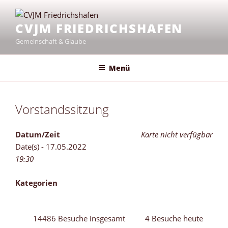
Zum
Inhalt
CVJM FRIEDRICHSHAFEN
springen
Gemeinschaft & Glaube
Menü
Vorstandssitzung
Datum/Zeit
Karte nicht verfügbar
Date(s) - 17.05.2022
19:30
Kategorien
14486 Besuche insgesamt
4 Besuche heute