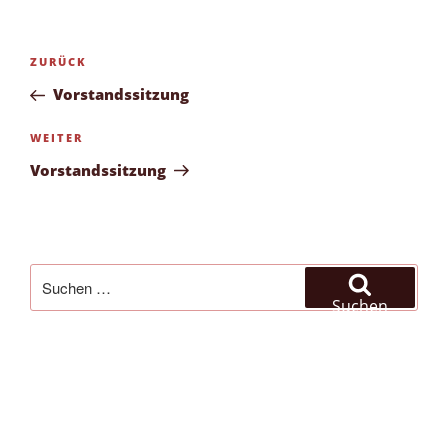
Beitragsnavigation
Vorheriger
ZURÜCK
Beitrag
Vorstandssitzung
Nächster
WEITER
Beitrag
Vorstandssitzung
Suchen
nach:
Suchen