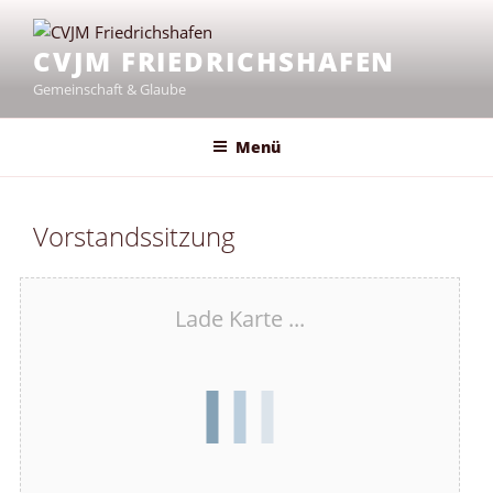
Zum
Inhalt
CVJM FRIEDRICHSHAFEN
springen
Gemeinschaft & Glaube
Menü
Vorstandssitzung
Lade Karte ...