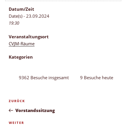
Datum/Zeit
Date(s) - 23.09.2024
19:30
Veranstaltungsort
CVJM-Räume
Kategorien
9362 Besuche insgesamt
9 Besuche heute
Beitragsnavigation
Vorheriger
ZURÜCK
Beitrag
Vorstandssitzung
Nächster
WEITER