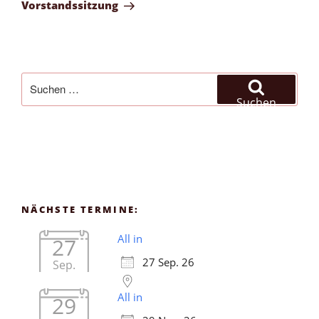
Beitrag
Vorstandssitzung
Suchen
nach:
Suchen
NÄCHSTE TERMINE:
All in
27
27 Sep. 26
Sep.
All in
29