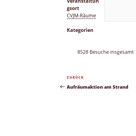
Veranstaltun
gsort
CVJM-Räume
Kategorien
8528 Besuche insgesamt
Beitragsnavigation
Vorheriger
ZURÜCK
Beitrag
Aufräumaktion am Strand