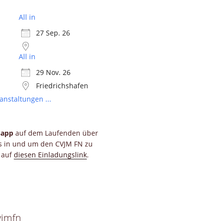
All in
27 Sep. 26
All in
29 Nov. 26
Friedrichshafen
anstaltungen ...
sapp
auf dem Laufenden über
ts in und um den CVJM FN zu
e auf
diesen Einladungslink
.
vjmfn