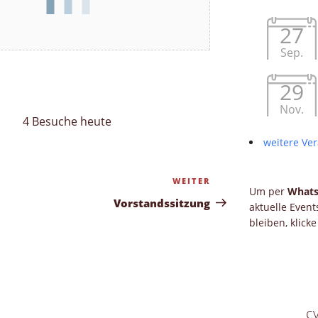
27
Sep.
29
Nov.
4 Besuche heute
weitere Ver
WEITER
Nächster
Um per
What
Beitrag
Vorstandssitzung
aktuelle Even
bleiben, klick
c