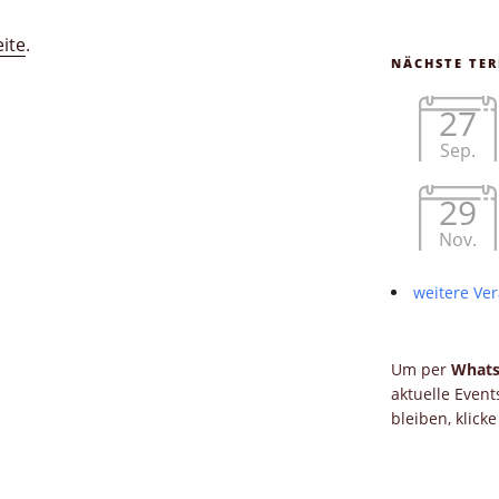
ite
.
NÄCHSTE TER
27
Sep.
29
Nov.
weitere Ver
Um per
What
aktuelle Even
bleiben, klick