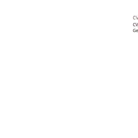
c
CV
Ge