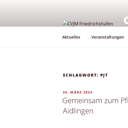
Zum
Inhalt
springen
G
Aktuelles
Veranstaltungen
SCHLAGWORT:
PJT
VERÖFFENTLICHT
26. MÄRZ 2024
AM
Gemeinsam zum Pfi
Aidlingen