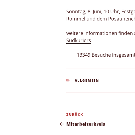
Sonntag, 8. Juni, 10 Uhr, Festgo
Rommel und dem Posaunench
weitere Informationen finden
Südkuriers
13349 Besuche insgesam
KATEGORIEN
ALLGEMEIN
Beitragsnavigation
Vorheriger
ZURÜCK
Beitrag
Mitarbeiterkreis