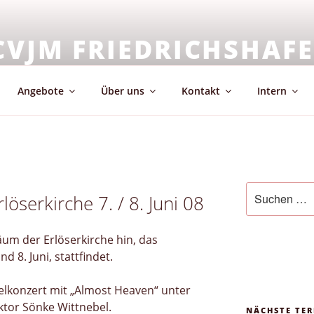
CVJM FRIEDRICHSHAF
emeinschaft & Glaube
Angebote
Über uns
Kontakt
Intern
Suchen
löserkirche 7. / 8. Juni 08
nach:
äum der Erlöserkirche hin, das
 8. Juni, stattfindet.
pelkonzert mit „Almost Heaven“ unter
ktor Sönke Wittnebel.
NÄCHSTE TER