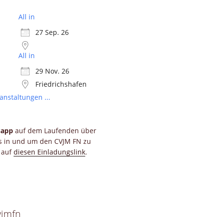
All in
27 Sep. 26
All in
29 Nov. 26
Friedrichshafen
anstaltungen ...
sapp
auf dem Laufenden über
ts in und um den CVJM FN zu
e auf
diesen Einladungslink
.
vjmfn