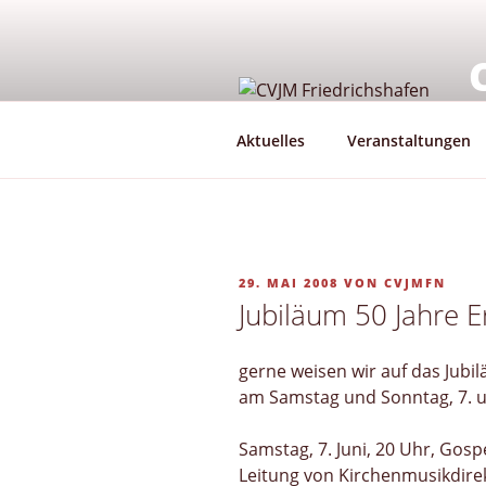
Zum
Inhalt
springen
G
Aktuelles
Veranstaltungen
VERÖFFENTLICHT
29. MAI 2008
VON
CVJMFN
AM
Jubiläum 50 Jahre Er
gerne weisen wir auf das Jubil
am Samstag und Sonntag, 7. und
Samstag, 7. Juni, 20 Uhr, Gos
Leitung von Kirchenmusikdire