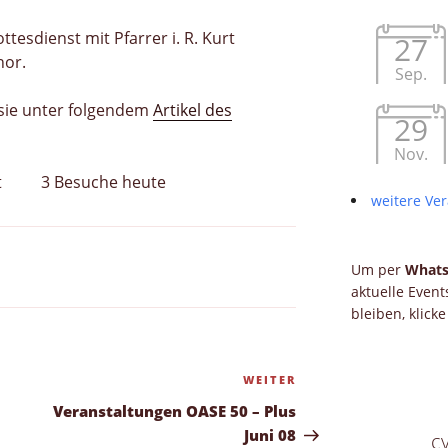
ttesdienst mit Pfarrer i. R. Kurt
27
or.
Sep.
 sie unter folgendem
Artikel des
29
Nov.
t
3 Besuche heute
weitere Ver
Um per
What
aktuelle Even
bleiben, klick
WEITER
Nächster
Beitrag
Veranstaltungen OASE 50 – Plus
Juni 08
c