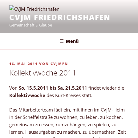
Zum
Inhalt
CVJM FRIEDRICHSHAFEN
springen
Gemeinschaft & Glaube
Menü
VERÖFFENTLICHT
16. MAI 2011
VON
CVJMFN
AM
Kollektivwoche 2011
Von
So, 15.5.2011 bis Sa, 21.5.2011
findet wieder die
Kollektivwoche
des Kurt-Kreises statt.
Das Mitarbeiterteam lädt ein, mit ihnen im CVJM-Heim
in der Scheffelstraße zu wohnen, zu leben, zu kochen,
gemeinsam zu essen, rumzuhängen, zu spielen, zu
lernen, Hausaufgaben zu machen, zu übernachten, Zeit