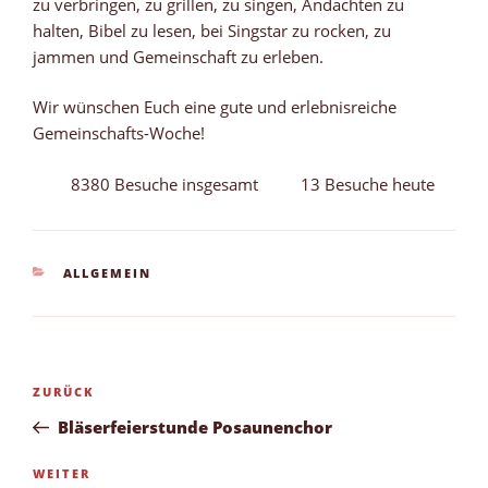
zu verbringen, zu grillen, zu singen, Andachten zu
halten, Bibel zu lesen, bei Singstar zu rocken, zu
jammen und Gemeinschaft zu erleben.
Wir wünschen Euch eine gute und erlebnisreiche
Gemeinschafts-Woche!
8380 Besuche insgesamt
13 Besuche heute
KATEGORIEN
ALLGEMEIN
Beitragsnavigation
Vorheriger
ZURÜCK
Beitrag
Bläserfeierstunde Posaunenchor
Nächster
WEITER