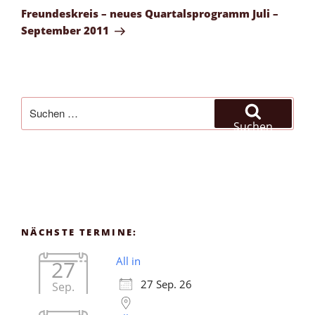
Beitrag
Freundeskreis – neues Quartalsprogramm Juli –
September 2011
Suchen
nach:
Suchen
NÄCHSTE TERMINE:
All in
27
27 Sep. 26
Sep.