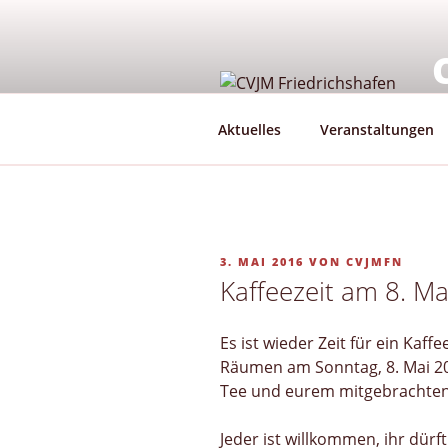
Zum
Inhalt
springen
G
Aktuelles
Veranstaltungen
VERÖFFENTLICHT
3. MAI 2016
VON
CVJMFN
AM
Kaffeezeit am 8. M
Es ist wieder Zeit für ein Kaff
Räumen am Sonntag, 8. Mai 201
Tee und eurem mitgebrachte
Jeder ist willkommen, ihr dür