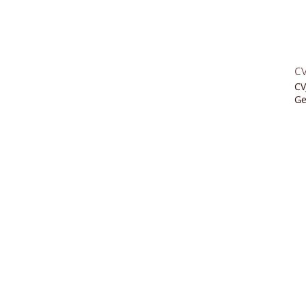
c
CV
Ge