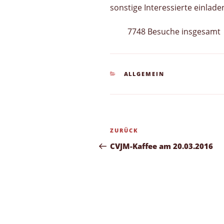
sonstige Interessierte einlad
7748 Besuche insgesamt
KATEGORIEN
ALLGEMEIN
Beitragsnavigation
Vorheriger
ZURÜCK
Beitrag
CVJM-Kaffee am 20.03.2016