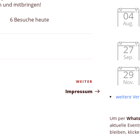
en und mitbringen!
04
6 Besuche heute
Aug.
27
Sep.
29
Nov.
WEITER
Nächster
Beitrag
Impressum
weitere Ver
Um per
What
aktuelle Even
bleiben, klick