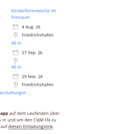
Kinderferienwoche im
Freiraum
4 Aug. 26
Friedrichshafen
All in
27 Sep. 26
All in
29 Nov. 26
Friedrichshafen
anstaltungen ...
sapp
auf dem Laufenden über
ts in und um den CVJM FN zu
e auf
diesen Einladungslink
.