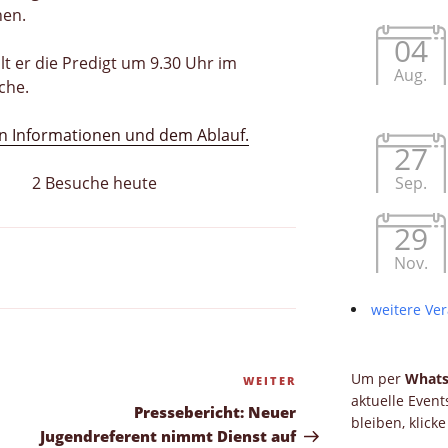
hen.
04
t er die Predigt um 9.30 Uhr im
Aug.
che.
len Informationen und dem Ablauf.
27
Sep.
2 Besuche heute
29
Nov.
weitere Ver
Um per
What
WEITER
Nächster
aktuelle Even
Beitrag
Pressebericht: Neuer
bleiben, klick
Jugendreferent nimmt Dienst auf