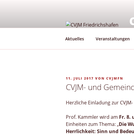
Zum
Inhalt
springen
G
Aktuelles
Veranstaltungen
VERÖFFENTLICHT
11. JULI 2017
VON
CVJMFN
AM
CVJM- und Gemeind
Herzliche Einladung zur CVJM
Prof. Kammler wird am
Fr.
8. 
Einheiten zum Thema: „
Die Wu
Herrlichkeit: Sinn und Bed