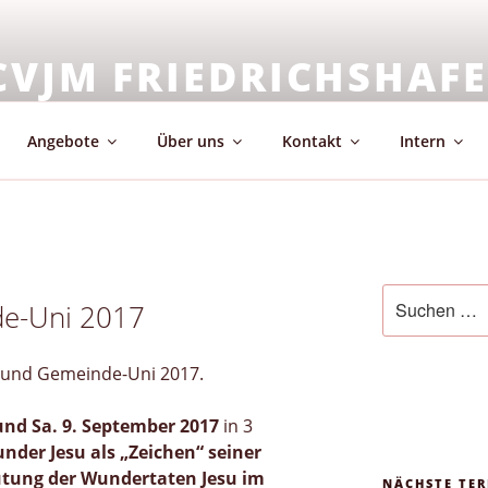
CVJM FRIEDRICHSHAF
emeinschaft & Glaube
Angebote
Über uns
Kontakt
Intern
Suchen
e-Uni 2017
nach:
- und Gemeinde-Uni 2017.
und Sa. 9. September 2017
in 3
nder Jesu als „Zeichen“ seiner
eutung der Wundertaten Jesu
im
NÄCHSTE TER