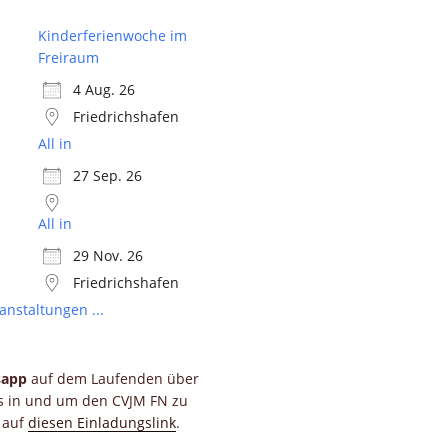
Kinderferienwoche im
Freiraum
4 Aug. 26
Friedrichshafen
All in
27 Sep. 26
All in
29 Nov. 26
Friedrichshafen
anstaltungen ...
sapp
auf dem Laufenden über
ts in und um den CVJM FN zu
e auf
diesen Einladungslink
.