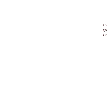
c
CV
Ge