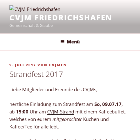
Zum
Inhalt
CVJM FRIEDRICHSHAFEN
springen
Gemeinschaft & Glaube
Menü
VERÖFFENTLICHT
9. JULI 2017
VON
CVJMFN
AM
Strandfest 2017
Liebe Mitglieder und Freunde des CVJMs,
herzliche Einladung zum Strandfest am
So, 09.07.17
,
ab
15:00
Uhr am
CVJM-Strand
mit einem Kaffeebuffet,
welches von eurem
mitgebrachter
Kuchen und
Kaffee/Tee für alle lebt.