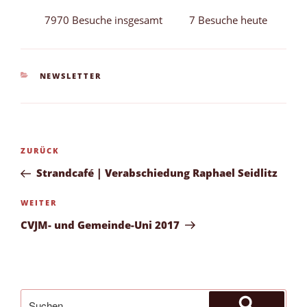
7970 Besuche insgesamt
7 Besuche heute
KATEGORIEN
NEWSLETTER
Beitragsnavigation
Vorheriger
ZURÜCK
Beitrag
Strandcafé | Verabschiedung Raphael Seidlitz
Nächster
WEITER
Beitrag
CVJM- und Gemeinde-Uni 2017
Suchen