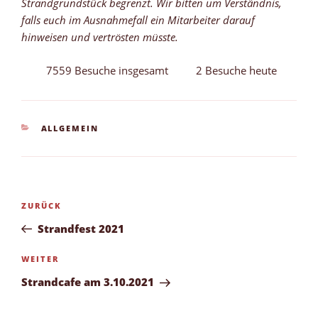
Strandgrundstück begrenzt. Wir bitten um Verständnis,
falls euch im Ausnahmefall ein Mitarbeiter darauf
hinweisen und vertrösten müsste.
7559 Besuche insgesamt
2 Besuche heute
KATEGORIEN
ALLGEMEIN
Beitragsnavigation
Vorheriger
ZURÜCK
Beitrag
Strandfest 2021
Nächster
WEITER
Beitrag
Strandcafe am 3.10.2021