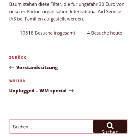
Baum stehen diese Filter, die für ungefähr 30 Euro von
unserer Partnerorganisation International Aid Service
IAS bei Familien aufgestellt werden.
10618 Besuche insgesamt
4 Besuche heute
Beitragsnavigation
Vorheriger
ZURÜCK
Beitrag
Vorstandssitzung
Nächster
WEITER
Beitrag
Unplugged – WM special
Suchen
nach:
Suchen