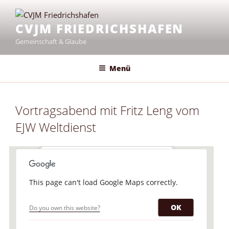
Zum
Inhalt
CVJM FRIEDRICHSHAFEN
springen
Gemeinschaft & Glaube
Menü
Vortragsabend mit Fritz Leng vom
EJW Weltdienst
Evangelisches Gemeindehaus
This page can't load Google Maps correctly.
Scheffelstr. 15 - Friedrichshafen
Veranstaltungen
OK
Do you own this website?