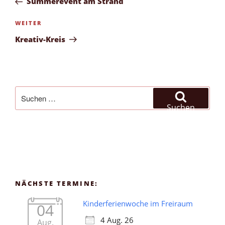
Summerevent am Strand
Nächster
WEITER
Beitrag
Kreativ-Kreis
Suchen
nach:
Suchen
NÄCHSTE TERMINE:
Kinderferienwoche im Freiraum
04
4 Aug. 26
Aug.