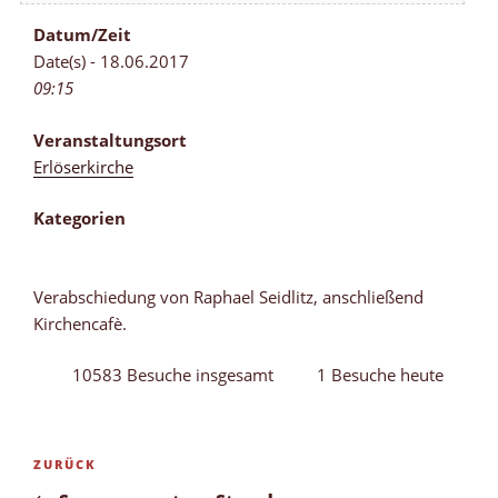
Datum/Zeit
Date(s) - 18.06.2017
09:15
Veranstaltungsort
Erlöserkirche
Kategorien
Verabschiedung von Raphael Seidlitz, anschließend
Kirchencafè.
10583 Besuche insgesamt
1 Besuche heute
Beitragsnavigation
Vorheriger
ZURÜCK
Beitrag