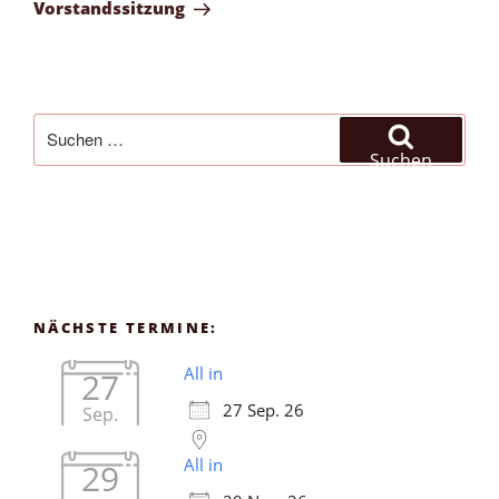
Beitrag
Vorstandssitzung
Suchen
nach:
Suchen
NÄCHSTE TERMINE:
All in
27
27 Sep. 26
Sep.
All in
29