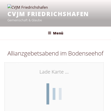
Zum
Inhalt
CVJM FRIEDRICHSHAFEN
springen
Gemeinschaft & Glaube
Menü
Allianzgebetsabend im Bodenseehof
Lade Karte ...