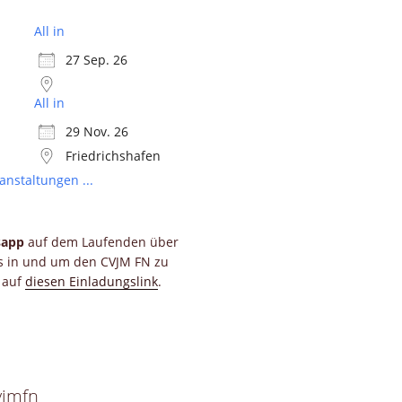
All in
27 Sep. 26
All in
29 Nov. 26
Friedrichshafen
anstaltungen ...
sapp
auf dem Laufenden über
ts in und um den CVJM FN zu
e auf
diesen Einladungslink
.
vjmfn