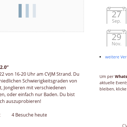
27
Sep.
29
Nov.
weitere Ver
2.0“
2 von 16-20 Uhr am CVJM Strand. Du
Um per
What
chiedlichen Schwierigkeitsgraden von
aktuelle Even
tt, Jonglieren mit verschiedenen
bleiben, klick
en, oder einfach nur Baden. Du bist
ch auszuprobieren!
t
4 Besuche heute
c