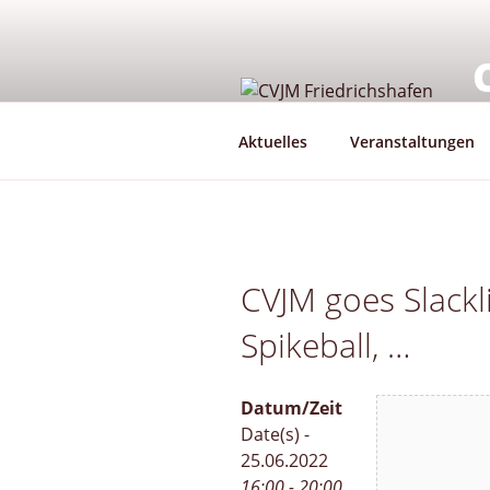
Zum
Inhalt
springen
G
Aktuelles
Veranstaltungen
CVJM goes Slackli
Spikeball, …
Datum/Zeit
Date(s) -
25.06.2022
16:00 - 20:00