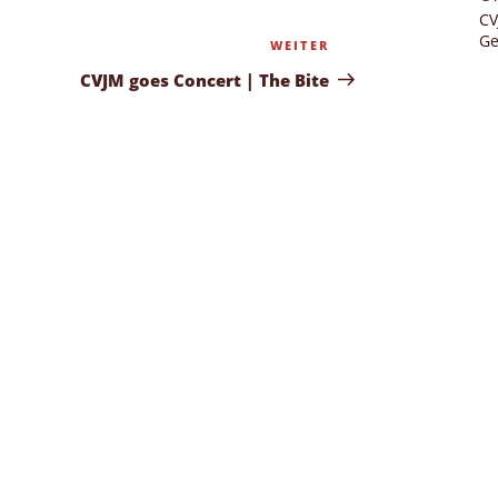
CV
Ge
WEITER
Nächster
Beitrag
CVJM goes Concert | The Bite