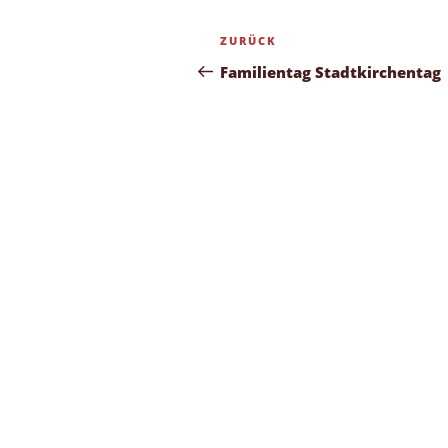
Beitragsnavigation
Vorheriger
ZURÜCK
Beitrag
Familientag Stadtkirchentag