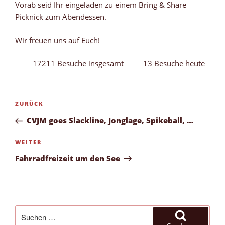
Vorab seid Ihr eingeladen zu einem Bring & Share
Picknick zum Abendessen.
Wir freuen uns auf Euch!
17211 Besuche insgesamt
13 Besuche heute
Beitragsnavigation
Vorheriger
ZURÜCK
Beitrag
CVJM goes Slackline, Jonglage, Spikeball, …
Nächster
WEITER
Beitrag
Fahrradfreizeit um den See
Suchen
nach: