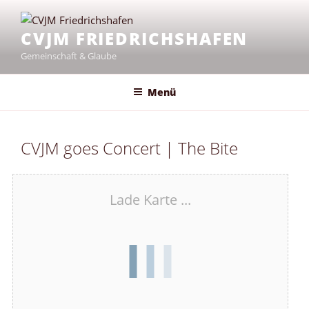
Zum
Inhalt
CVJM FRIEDRICHSHAFEN
springen
Gemeinschaft & Glaube
Menü
CVJM goes Concert | The Bite
Lade Karte ...