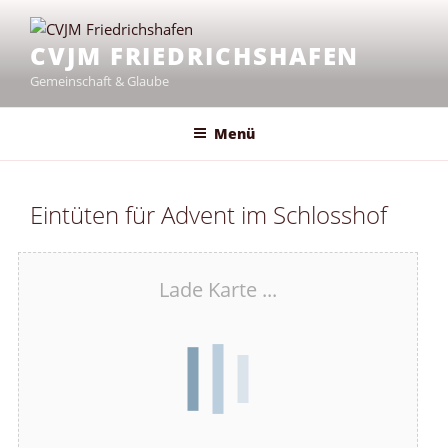
Zum
Inhalt
CVJM FRIEDRICHSHAFEN
springen
Gemeinschaft & Glaube
Menü
Eintüten für Advent im Schlosshof
Lade Karte ...