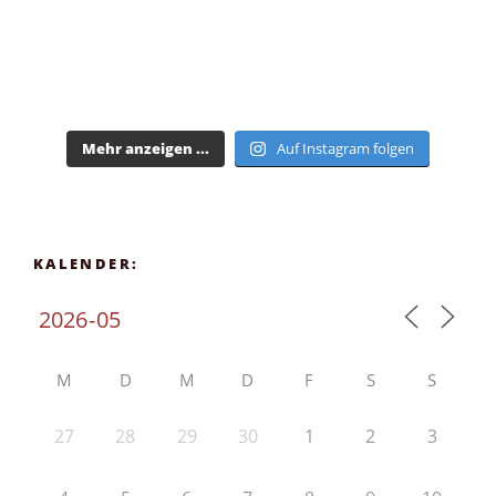
Mehr anzeigen ...
Auf Instagram folgen
KALENDER:
M
D
M
D
F
S
S
27
28
29
30
1
2
3