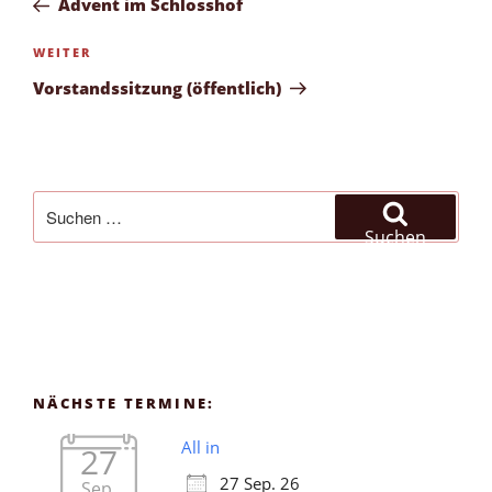
Advent im Schlosshof
Nächster
WEITER
Beitrag
Vorstandssitzung (öffentlich)
Suchen
nach:
Suchen
NÄCHSTE TERMINE:
All in
27
27 Sep. 26
Sep.