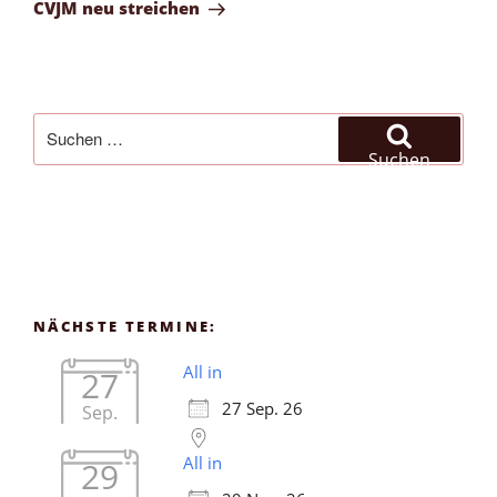
Beitrag
CVJM neu streichen
Suchen
nach:
Suchen
NÄCHSTE TERMINE:
All in
27
27 Sep. 26
Sep.
All in
29