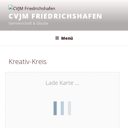
Zum
Inhalt
CVJM FRIEDRICHSHAFEN
springen
Gemeinschaft & Glaube
Menü
Kreativ-Kreis
Lade Karte ...