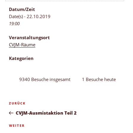
Datum/Zeit
Date(s) - 22.10.2019
19:00
Veranstaltungsort
CVJM-Räume
Kategorien
9340 Besuche insgesamt
1 Besuche heute
Beitragsnavigation
Vorheriger
ZURÜCK
Beitrag
CVJM-Ausmistaktion Teil 2
Nächster
WEITER