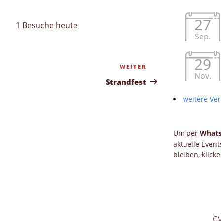
27
1 Besuche heute
Sep.
29
WEITER
Nächster
Nov.
Beitrag
Strandfest
weitere Ver
Um per
What
aktuelle Even
bleiben, klick
c