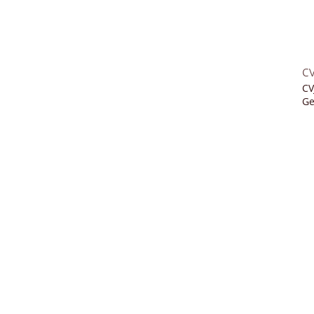
c
CV
Ge