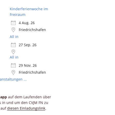
Kinderferienwoche im
Freiraum
4 Aug. 26
Friedrichshafen
All in
27 Sep. 26
All in
29 Nov. 26
Friedrichshafen
anstaltungen ...
sapp
auf dem Laufenden über
ts in und um den CVJM FN zu
e auf
diesen Einladungslink
.