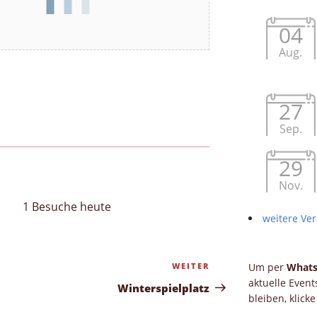
04
Aug.
27
Sep.
29
Nov.
1 Besuche heute
weitere Ver
WEITER
Nächster
Um per
What
aktuelle Even
Beitrag
Winterspielplatz
bleiben, klick