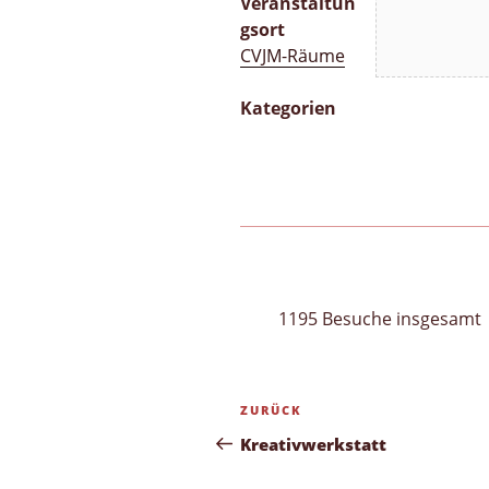
Veranstaltun
gsort
CVJM-Räume
Kategorien
1195 Besuche insgesamt
Beitragsnavigation
Vorheriger
ZURÜCK
Beitrag
Kreativwerkstatt