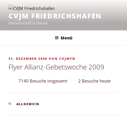
Zum
Inhalt
CVJM FRIEDRICHSHAFEN
springen
Gemeinschaft & Glaube
Menü
VERÖFFENTLICHT
31. DEZEMBER 2008
VON
CVJMFN
AM
Flyer Allianz-Gebetswoche 2009
7140 Besuche insgesamt
2 Besuche heute
KATEGORIEN
ALLGEMEIN