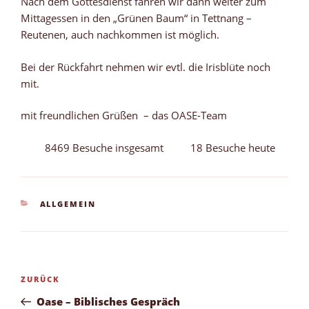
Nach dem Gottesdienst fahren wir dann weiter zum
Mittagessen in den „Grünen Baum“ in Tettnang –
Reutenen, auch nachkommen ist möglich.
Bei der Rückfahrt nehmen wir evtl. die Irisblüte noch
mit.
mit freundlichen Grüßen – das OASE-Team
8469 Besuche insgesamt
18 Besuche heute
KATEGORIEN
ALLGEMEIN
Beitragsnavigation
Vorheriger
ZURÜCK
Beitrag
Oase – Biblisches Gespräch