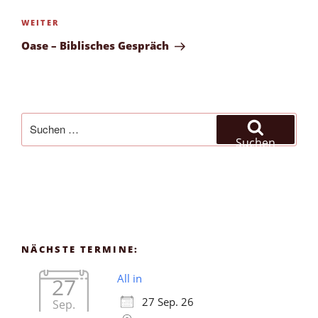
Nächster
WEITER
Beitrag
Oase – Biblisches Gespräch
Suchen
nach:
Suchen
NÄCHSTE TERMINE:
All in
27
27 Sep. 26
Sep.