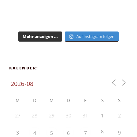
Mehr anzeigen ...
Auf Instagram folgen
KALENDER:
M
D
M
D
F
S
S
27
28
29
30
31
1
2
8
3
9
4
5
6
7