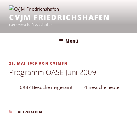
Zum
Inhalt
CVJM FRIEDRICHSHAFEN
springen
Gemeinschaft & Glaube
Menü
VERÖFFENTLICHT
29. MAI 2009
VON
CVJMFN
AM
Programm OASE Juni 2009
6987 Besuche insgesamt
4 Besuche heute
KATEGORIEN
ALLGEMEIN