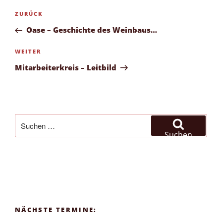
Beitragsnavigation
Vorheriger
ZURÜCK
Beitrag
Oase – Geschichte des Weinbaus…
Nächster
WEITER
Beitrag
Mitarbeiterkreis – Leitbild
Suchen
nach:
Suchen
NÄCHSTE TERMINE: