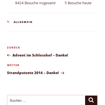
8424 Besuche insgesamt
5 Besuche heute
KATEGORIEN
ALLGEMEIN
Beitragsnavigation
Vorheriger
ZURÜCK
Beitrag
Advent im Schlosshof – Danke!
Nächster
WEITER
Beitrag
Strandputzete 2014 – Danke!
Suchen
Suche
nach: