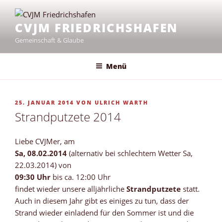
Zum
Inhalt
CVJM FRIEDRICHSHAFEN
springen
Gemeinschaft & Glaube
Menü
VERÖFFENTLICHT
25. JANUAR 2014
VON
ULRICH WARTH
AM
Strandputzete 2014
Liebe CVJMer, am
Sa, 08.02.2014
(alternativ bei schlechtem Wetter Sa,
22.03.2014) von
09:30 Uhr
bis ca. 12:00 Uhr
findet wieder unsere alljährliche
Strandputzete
statt.
Auch in diesem Jahr gibt es einiges zu tun, dass der
Strand wieder einladend für den Sommer ist und die