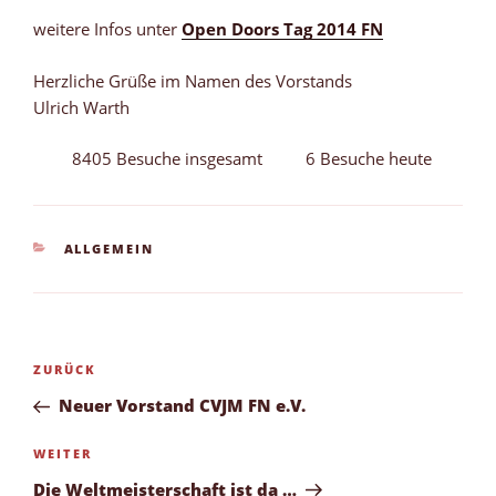
weitere Infos unter
Open Doors Tag 2014 FN
Herzliche Grüße im Namen des Vorstands
Ulrich Warth
8405 Besuche insgesamt
6 Besuche heute
KATEGORIEN
ALLGEMEIN
Beitragsnavigation
Vorheriger
ZURÜCK
Beitrag
Neuer Vorstand CVJM FN e.V.
Nächster
WEITER
Beitrag
Die Weltmeisterschaft ist da …