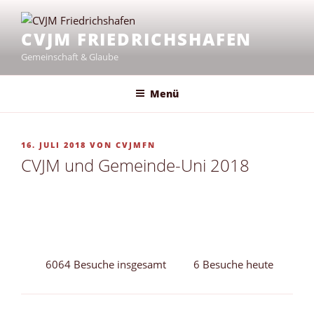
Zum
Inhalt
CVJM FRIEDRICHSHAFEN
springen
Gemeinschaft & Glaube
Menü
VERÖFFENTLICHT
16. JULI 2018
VON
CVJMFN
AM
CVJM und Gemeinde-Uni 2018
6064 Besuche insgesamt
6 Besuche heute