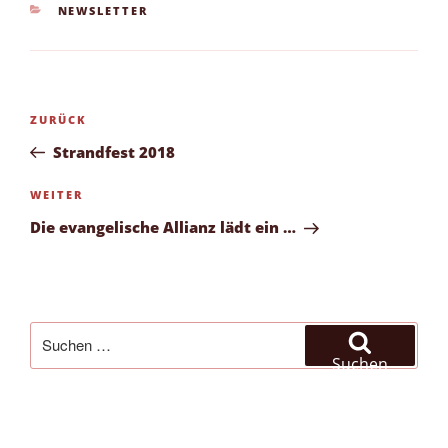
KATEGORIEN
NEWSLETTER
Beitragsnavigation
Vorheriger
ZURÜCK
Beitrag
Strandfest 2018
Nächster
WEITER
Beitrag
Die evangelische Allianz lädt ein …
Suchen
nach:
Suchen