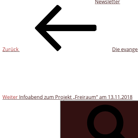
Newsletter
Beitragsnavigation
Vorheriger
Beitrag
Zurück
Die evangel
Nächster
Beitrag
Weiter
Infoabend zum Projekt „Freiraum“ am 13.11.2018
Suchen
nach: