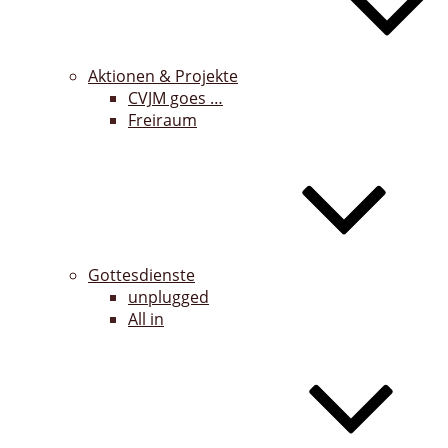
Aktionen & Projekte
CVJM goes …
Freiraum
Gottesdienste
unplugged
All in