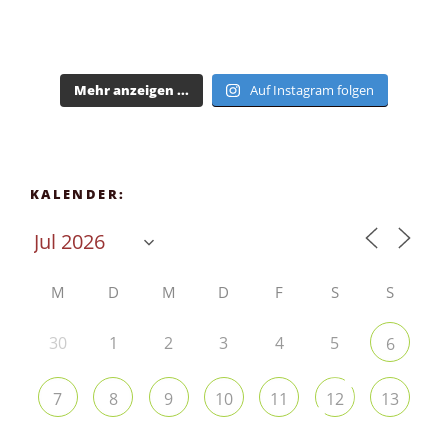
Mehr anzeigen ...
Auf Instagram folgen
KALENDER:
M
D
M
D
F
S
S
30
1
2
3
4
5
6
7
8
9
10
11
12
13