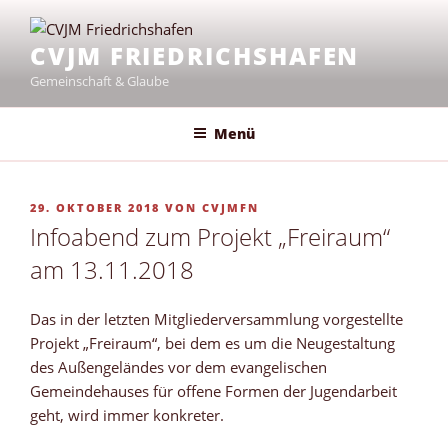
Zum
Inhalt
CVJM FRIEDRICHSHAFEN
springen
Gemeinschaft & Glaube
Menü
VERÖFFENTLICHT
29. OKTOBER 2018
VON
CVJMFN
AM
Infoabend zum Projekt „Freiraum“
am 13.11.2018
Das in der letzten Mitgliederversammlung vorgestellte
Projekt „Freiraum“, bei dem es um die Neugestaltung
des Außengeländes vor dem evangelischen
Gemeindehauses für offene Formen der Jugendarbeit
geht, wird immer konkreter.