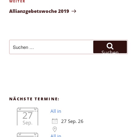
Nächster
WEITER
Beitrag
Allianzgebetswoche 2019
Suchen
nach:
Suchen
NÄCHSTE TERMINE:
All in
27
27 Sep. 26
Sep.
All in