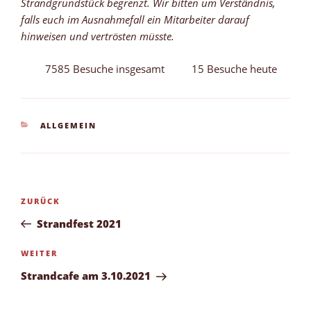
Strandgrundstück begrenzt. Wir bitten um Verständnis,
falls euch im Ausnahmefall ein Mitarbeiter darauf
hinweisen und vertrösten müsste.
7585 Besuche insgesamt
15 Besuche heute
KATEGORIEN
ALLGEMEIN
Beitragsnavigation
Vorheriger
ZURÜCK
Beitrag
Strandfest 2021
Nächster
WEITER
Beitrag
Strandcafe am 3.10.2021