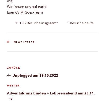
mit.
Wir freuen uns auf euch!
Euer CVJM Goes-Team
15185 Besuche insgesamt
1 Besuche heute
KATEGORIEN
NEWSLETTER
Beitragsnavigation
Vorheriger
ZURÜCK
Beitrag
Unplugged am 19.10.2022
Nächster
WEITER
Beitrag
Adventskranz binden + Lobpreisabend am 23.11.