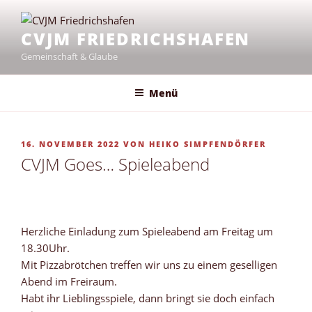
Zum
Inhalt
CVJM FRIEDRICHSHAFEN
springen
Gemeinschaft & Glaube
Menü
VERÖFFENTLICHT
16. NOVEMBER 2022
VON
HEIKO SIMPFENDÖRFER
AM
CVJM Goes… Spieleabend
Herzliche Einladung zum Spieleabend am Freitag um
18.30Uhr.
Mit Pizzabrötchen treffen wir uns zu einem geselligen
Abend im Freiraum.
Habt ihr Lieblingsspiele, dann bringt sie doch einfach